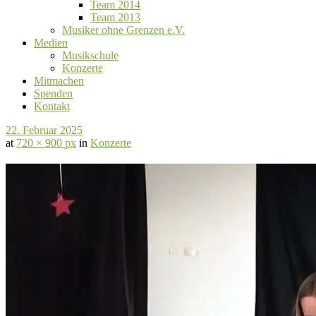
Team 2014
Team 2013
Musiker ohne Grenzen e.V.
Medien
Musikschule
Konzerte
Mitmachen
Spenden
Kontakt
22. Februar 2025
at
720 × 900 px
in
Konzerte